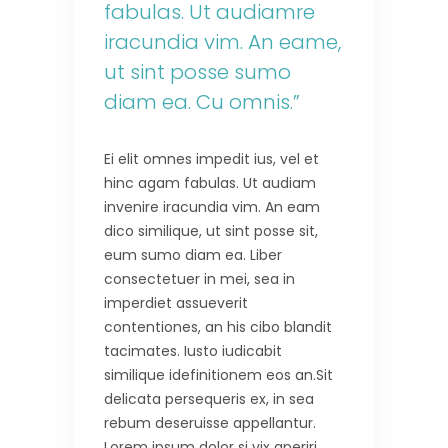
fabulas. Ut audiamre
iracundia vim. An eame,
ut sint posse sumo
diam ea. Cu omnis.”
Ei elit omnes impedit ius, vel et
hinc agam fabulas. Ut audiam
invenire iracundia vim. An eam
dico similique, ut sint posse sit,
eum sumo diam ea. Liber
consectetuer in mei, sea in
imperdiet assueverit
contentiones, an his cibo blandit
tacimates. Iusto iudicabit
similique idefinitionem eos an.Sit
delicata persequeris ex, in sea
rebum deseruisse appellantur.
Lorem ipsum dolor si vix aperiri