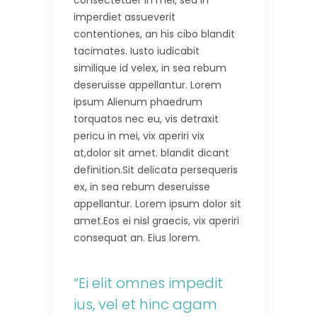
consectetuer in mei, sea in
imperdiet assueverit
contentiones, an his cibo blandit
tacimates. Iusto iudicabit
similique id velex, in sea rebum
deseruisse appellantur. Lorem
ipsum Alienum phaedrum
torquatos nec eu, vis detraxit
pericu in mei, vix aperiri vix
at,dolor sit amet. blandit dicant
definition.Sit delicata persequeris
ex, in sea rebum deseruisse
appellantur. Lorem ipsum dolor sit
amet.Eos ei nisl graecis, vix aperiri
consequat an. Eius lorem.
“Ei elit omnes impedit
ius, vel et hinc agam