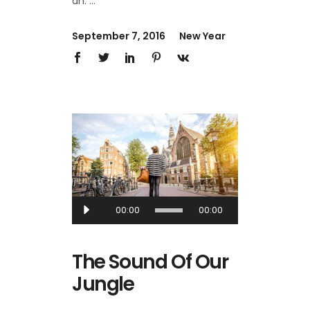
an.
September 7, 2016
New Year
Audio
00:00
00:00
Player
The Sound Of Our
Jungle