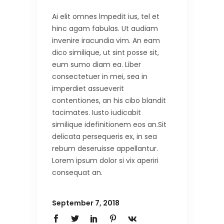
Ai elit omnes lmpedit ius, tel et
hinc agam fabulas. Ut audiam
invenire iracundia vim. An eam
dico similique, ut sint posse sit,
eum sumo diam ea. Liber
consectetuer in mei, sea in
imperdiet assueverit
contentiones, an his cibo blandit
tacimates. Iusto iudicabit
similique idefinitionem eos an.Sit
delicata persequeris ex, in sea
rebum deseruisse appellantur.
Lorem ipsum dolor si vix aperiri
consequat an.
September 7, 2018