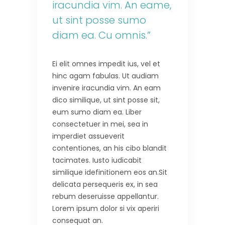
iracundia vim. An eame,
ut sint posse sumo
diam ea. Cu omnis.”
Ei elit omnes impedit ius, vel et
hinc agam fabulas. Ut audiam
invenire iracundia vim. An eam
dico similique, ut sint posse sit,
eum sumo diam ea. Liber
consectetuer in mei, sea in
imperdiet assueverit
contentiones, an his cibo blandit
tacimates. Iusto iudicabit
similique idefinitionem eos an.Sit
delicata persequeris ex, in sea
rebum deseruisse appellantur.
Lorem ipsum dolor si vix aperiri
consequat an.