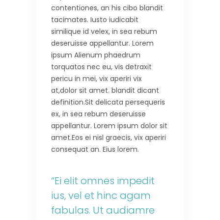
contentiones, an his cibo blandit
tacimates. Iusto iudicabit
similique id velex, in sea rebum
deseruisse appellantur. Lorem
ipsum Alienum phaedrum
torquatos nec eu, vis detraxit
pericu in mei, vix aperiri vix
at,dolor sit amet. blandit dicant
definition.Sit delicata persequeris
ex, in sea rebum deseruisse
appellantur. Lorem ipsum dolor sit
amet.Eos ei nisl graecis, vix aperiri
consequat an. Eius lorem.
“Ei elit omnes impedit
ius, vel et hinc agam
fabulas. Ut audiamre