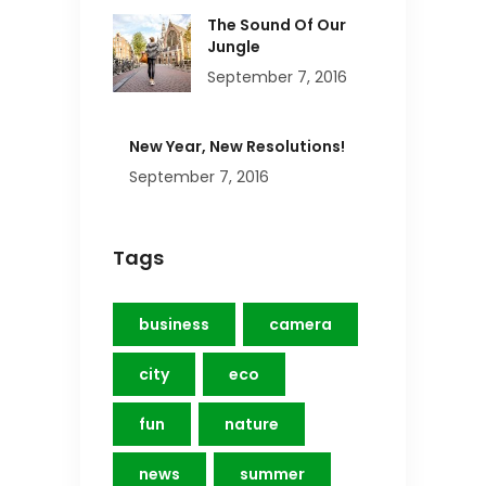
The Sound Of Our
Jungle
September 7, 2016
New Year, New Resolutions!
September 7, 2016
Tags
business
camera
city
eco
fun
nature
news
summer